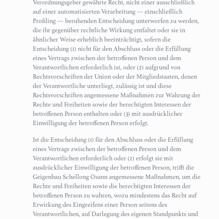
Verordnungsgeber gewährte Recht, nicht einer ausschließlich
auf einer automatisierten Verarbeitung — einschließlich
Profiling — beruhenden Entscheidung unterworfen zu werden,
die ihr gegenüber rechtliche Wirkung entfaltet oder sie in
ähnlicher Weise erheblich beeinträchtigt, sofern die
Entscheidung (1) nicht für den Abschluss oder die Erfüllung
eines Vertrags zwischen der betroffenen Person und dem
Verantwortlichen erforderlich ist, oder (2) aufgrund von
Rechtsvorschriften der Union oder der Mitgliedstaaten, denen
der Verantwortliche unterliegt, zulässig ist und diese
Rechtsvorschriften angemessene Maßnahmen zur Wahrung der
Rechte und Freiheiten sowie der berechtigten Interessen der
betroffenen Person enthalten oder (3) mit ausdrücklicher
Einwilligung der betroffenen Person erfolgt.
Ist die Entscheidung (1) für den Abschluss oder die Erfüllung
eines Vertrags zwischen der betroffenen Person und dem
Verantwortlichen erforderlich oder (2) erfolgt sie mit
ausdrücklicher Einwilligung der betroffenen Person, trifft die
Geigenbau Schellong Osann angemessene Maßnahmen, um die
Rechte und Freiheiten sowie die berechtigten Interessen der
betroffenen Person zu wahren, wozu mindestens das Recht auf
Erwirkung des Eingreifens einer Person seitens des
Verantwortlichen, auf Darlegung des eigenen Standpunkts und