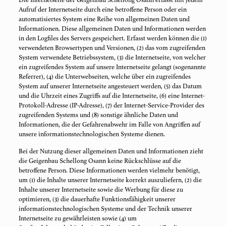
Die Internetseite der Geigenbau Schellong Osann erfasst mit jedem
Aufruf der Internetseite durch eine betroffene Person oder ein
automatisiertes System eine Reihe von allgemeinen Daten und
Informationen. Diese allgemeinen Daten und Informationen werden
in den Logfiles des Servers gespeichert. Erfasst werden können die (1)
verwendeten Browsertypen und Versionen, (2) das vom zugreifenden
System verwendete Betriebssystem, (3) die Internetseite, von welcher
ein zugreifendes System auf unsere Internetseite gelangt (sogenannte
Referrer), (4) die Unterwebseiten, welche über ein zugreifendes
System auf unserer Internetseite angesteuert werden, (5) das Datum
und die Uhrzeit eines Zugriffs auf die Internetseite, (6) eine Internet-
Protokoll-Adresse (IP-Adresse), (7) der Internet-Service-Provider des
zugreifenden Systems und (8) sonstige ähnliche Daten und
Informationen, die der Gefahrenabwehr im Falle von Angriffen auf
unsere informationstechnologischen Systeme dienen.
Bei der Nutzung dieser allgemeinen Daten und Informationen zieht
die Geigenbau Schellong Osann keine Rückschlüsse auf die
betroffene Person. Diese Informationen werden vielmehr benötigt,
um (1) die Inhalte unserer Internetseite korrekt auszuliefern, (2) die
Inhalte unserer Internetseite sowie die Werbung für diese zu
optimieren, (3) die dauerhafte Funktionsfähigkeit unserer
informationstechnologischen Systeme und der Technik unserer
Internetseite zu gewährleisten sowie (4) um