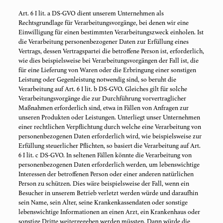
Art. 6 I lit. a DS-GVO dient unserem Unternehmen als
Rechtsgrundlage für Verarbeitungsvorgänge, bei denen wir eine
Einwilligung für einen bestimmten Verarbeitungszweck einholen. Ist
die Verarbeitung personenbezogener Daten zur Erfüllung eines
Vertrags, dessen Vertragspartei die betroffene Person ist, erforderlich,
wie dies beispielsweise bei Verarbeitungsvorgängen der Fall ist, die
für eine Lieferung von Waren oder die Erbringung einer sonstigen
Leistung oder Gegenleistung notwendig sind, so beruht die
Verarbeitung auf Art. 6 I lit. b DS-GVO. Gleiches gilt für solche
Verarbeitungsvorgänge die zur Durchführung vorvertraglicher
Maßnahmen erforderlich sind, etwa in Fällen von Anfragen zur
unseren Produkten oder Leistungen. Unterliegt unser Unternehmen
einer rechtlichen Verpflichtung durch welche eine Verarbeitung von
personenbezogenen Daten erforderlich wird, wie beispielsweise zur
Erfüllung steuerlicher Pflichten, so basiert die Verarbeitung auf Art.
6 I lit. c DS-GVO. In seltenen Fällen könnte die Verarbeitung von
personenbezogenen Daten erforderlich werden, um lebenswichtige
Interessen der betroffenen Person oder einer anderen natürlichen
Person zu schützen. Dies wäre beispielsweise der Fall, wenn ein
Besucher in unserem Betrieb verletzt werden würde und daraufhin
sein Name, sein Alter, seine Krankenkassendaten oder sonstige
lebenswichtige Informationen an einen Arzt, ein Krankenhaus oder
sonstige Dritte weitergegeben werden müssten. Dann würde die