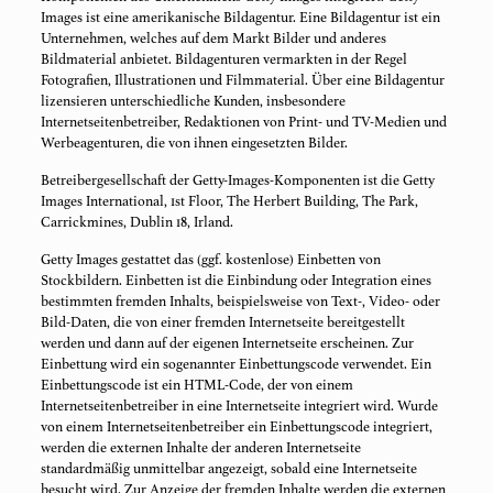
Images ist eine amerikanische Bildagentur. Eine Bildagentur ist ein
Unternehmen, welches auf dem Markt Bilder und anderes
Bildmaterial anbietet. Bildagenturen vermarkten in der Regel
Fotografien, Illustrationen und Filmmaterial. Über eine Bildagentur
lizensieren unterschiedliche Kunden, insbesondere
Internetseitenbetreiber, Redaktionen von Print- und TV-Medien und
Werbeagenturen, die von ihnen eingesetzten Bilder.
Betreibergesellschaft der Getty-Images-Komponenten ist die Getty
Images International, 1st Floor, The Herbert Building, The Park,
Carrickmines, Dublin 18, Irland.
Getty Images gestattet das (ggf. kostenlose) Einbetten von
Stockbildern. Einbetten ist die Einbindung oder Integration eines
bestimmten fremden Inhalts, beispielsweise von Text-, Video- oder
Bild-Daten, die von einer fremden Internetseite bereitgestellt
werden und dann auf der eigenen Internetseite erscheinen. Zur
Einbettung wird ein sogenannter Einbettungscode verwendet. Ein
Einbettungscode ist ein HTML-Code, der von einem
Internetseitenbetreiber in eine Internetseite integriert wird. Wurde
von einem Internetseitenbetreiber ein Einbettungscode integriert,
werden die externen Inhalte der anderen Internetseite
standardmäßig unmittelbar angezeigt, sobald eine Internetseite
besucht wird. Zur Anzeige der fremden Inhalte werden die externen